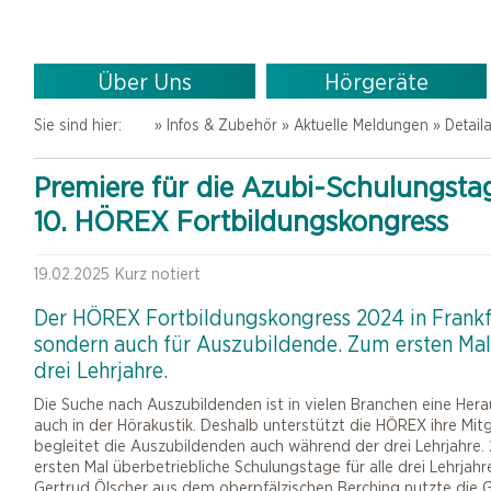
Über Uns
Hörgeräte
Sie sind hier:
»
Infos & Zubehör
»
Aktuelle Meldungen
» Detaila
Premiere für die Azubi-Schulungsta
10. HÖREX Fortbildungskongress
19.02.2025
Kurz notiert
Der HÖREX Fortbildungskongress 2024 in Frankfu
sondern auch für Auszubildende. Zum ersten Mal 
drei Lehrjahre.
Die Suche nach Auszubildenden ist in vielen Branchen eine Her
auch in der Hörakustik. Deshalb unterstützt die HÖREX ihre Mit
begleitet die Auszubildenden auch während der drei Lehrjahre
ersten Mal überbetriebliche Schulungstage für alle drei Lehrjahre
Gertrud Ölscher aus dem oberpfälzischen Berching nutzte die 