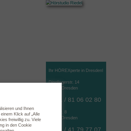
Ihr HÖREXperte in Dresden!
Dinglingerstr. 14
01307 Dresden
0351 / 81 06 02 80
lisieren und Ihnen
Poststr. 8
inem Klick auf „Alle
01159 Dresden
s freiwillig zu. Viele
ung in den
Cookie
0351 / 41 79 77 07
rwalten.