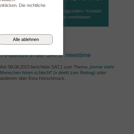
nklicken. Die rechtliche
» Öffnungszeiten / Kontakt
» Termin vereinbaren
Alle ablehnen
TV-Bericht in der SAT.1 :newstime
Am 08.08.2023 berichtete SAT.1 zum Thema
„Immer mehr
Menschen hören schlecht“ (» direkt zum Beitrag)
unter
anderem über Eora Hörschmuck.