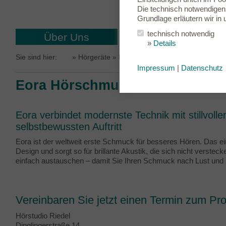
Die technisch notwendigen 
Grundlage erläutern wir in
technisch notwendig
Über Uns
Hörgeräte
»
Details
Sie sind hier:
»
Hörgeräte
» Eora Hörschmuck
Impressum
|
Datenschutz
Eora Hörschmuck – Hören, das 
Eora verbindet modernste Technik mit stillvol
selbstbewussten Auftritt
Eora ist der weltweit erste Schmuck für besseres Hören. Das ein
Design und sorgt so für brillante Akustik, die sich nicht verst
einfach austauschen – damit Sie Ihren Schmuck nach Lust und
Vereinbaren Sie jetzt einen Termin zum Pr
Hörstudio Riedel
Dinglingerstraße 14