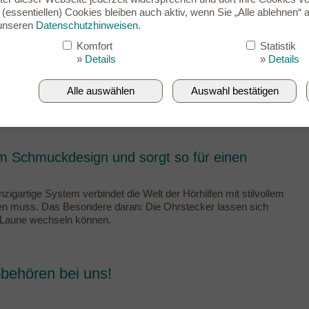
(essentiellen) Cookies bleiben auch aktiv, wenn Sie „Alle ablehnen“ a
 unseren
Datenschutzhinweisen
.
Komfort
Statistik
Infos & Zubehör
Service
»
Details
»
Details
Alle auswählen
Auswahl bestätigen
man sehen soll
lem Schmuckdesign und sorgt so für einen
zigartige System verbindet die Welt der Hörhilfen mit stilvollem
ecken muss. Das Besondere daran: Die Ohrstecker lassen sich
 Laune wechseln können.
obehören bei uns!