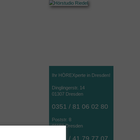
Ihr HÖREXperte in Dresden!
Dinglingerstr. 14
01307 Dresden
0351 / 81 06 02 80
Poststr. 8
01159 Dresden
0351 / 41 79 77 07