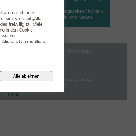
» Öffnungszeiten / Kontakt
lisieren und Ihnen
» Termin vereinbaren
inem Klick auf „Alle
s freiwillig zu. Viele
ung in den
Cookie
rwalten.
nklicken. Die rechtliche
Finden Sie heraus, wie gut Ihr Hörvermögen
ist.
Online-Hörtest
Alle ablehnen
Testen Sie völlig unverbindlich und kostenlos
Ihr Hörvermögen.
»
mehr