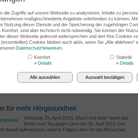
die Zugriffe auf unsere Webseite zu analysieren, Inhalte zu persona
ernehmen maßgeschneiderte Angebote unterbreiten zu können. Mit e
Infos & Zubehör
Service
r Nutzung dieser Dienste und der Speicherung der zugehörigen Cookie
Komfort, sind aber technisch nicht notwendig. Sie können der Nutz
er dieser Webseite jederzeit widersprechen und dort Ihre Cookies ve
(essentiellen) Cookies bleiben auch aktiv, wenn Sie „Alle ablehnen“ a
 unseren
Datenschutzhinweisen
.
Komfort
Statistik
»
Details
»
Details
ikfachbetrieb. Ob interessante Veranstaltungen bei uns oder
m Laufenden und berichten in losen Abständen an dieser Stelle.
Alle auswählen
Auswahl bestätigen
Vorherige
1
…
2
3
4
s für mehr Hörgesundheit
(Kreuztal, 25. April 2023) „Mach mal leise“ lautet das
Motto zum Tag gegen Lärm am 26. April 2023. Der
cht darauf aufmerksam, welche Folgen Lärm für den Menschen