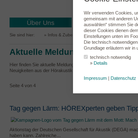
Wir verwenden Cookies, um 
gemeinsam mit anderen Unt
Über Uns
Hörgeräte
auswählen“ stimmen Sie de
dieser Cookies dienen dem 
Sie sind hier:
»
Infos & Zubehör
» Aktuelle Meldungen
Einstellungen
unten im Foot
Die technisch notwendigen 
Grundlage erläutern wir in
Aktuelle Meldungen
technisch notwendig
»
Details
Hier finden Sie aktuelle Meldungen aus unserem Hörgeräteakust
Neuigkeiten aus der Hörakustik-Branche – wir halten Sie auf de
Impressum
|
Datenschutz
Seite 4 von 4
Tag gegen Lärm: HÖREXperten geben Tipp
Aktionstag der Deutschen Gesellschaft für Akustik (DEGA) ma
haben kann. Zahlreiche…